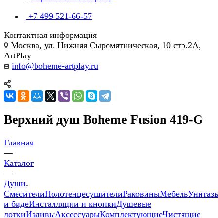
+7 499 521-66-57
Контактная информация
Москва, ул. Нижняя Сыромятническая, 10 стр.2А,
ArtPlay
info@boheme-artplay.ru
Верхний душ Boheme Fusion 419-G
Главная
—
Каталог
—
Души
Смесители
Полотенцесушители
Раковины
Мебель
Унитаз
и биде
Инсталляции и кнопки
Душевые
лотки
Изливы
Аксессуары
Комплектующие
Чистящие