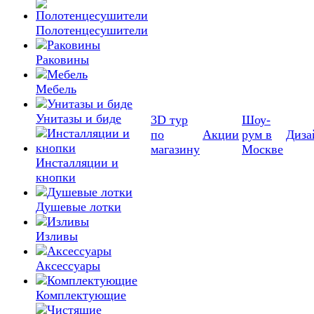
Полотенцесушители
Раковины
Мебель
Унитазы и биде
3D тур
Шоу-
по
Акции
рум в
Диза
магазину
Москве
Инсталляции и
кнопки
Душевые лотки
Изливы
Аксессуары
Комплектующие