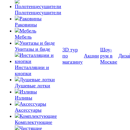
Полотенцесушители
Раковины
Мебель
Унитазы и биде
3D тур
Шоу-
по
Акции
рум в
Диза
магазину
Москве
Инсталляции и
кнопки
Душевые лотки
Изливы
Аксессуары
Комплектующие