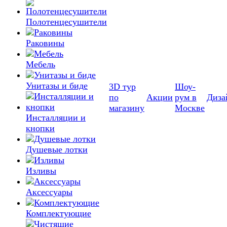
Полотенцесушители
Раковины
Мебель
Унитазы и биде
3D тур
Шоу-
по
Акции
рум в
Диза
магазину
Москве
Инсталляции и
кнопки
Душевые лотки
Изливы
Аксессуары
Комплектующие