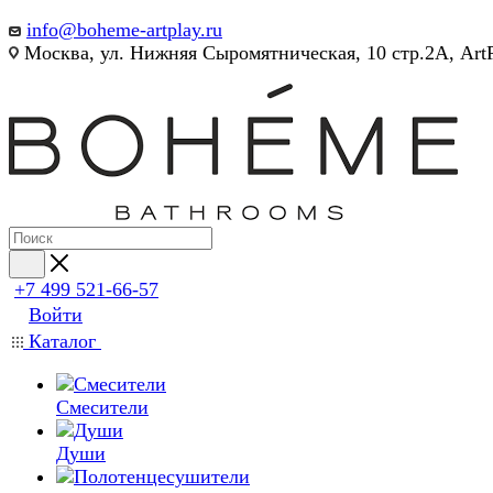
info@boheme-artplay.ru
Москва, ул. Нижняя Сыромятническая, 10 стр.2А, Art
+7 499 521-66-57
Войти
Каталог
Смесители
Души