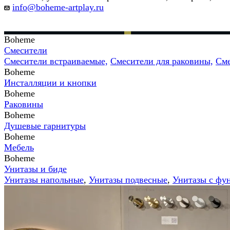
info@boheme-artplay.ru
Boheme
Смесители
Смесители встраиваемые,
Смесители для раковины,
Сме
Boheme
Инсталляции и кнопки
Boheme
Раковины
Boheme
Душевые гарнитуры
Boheme
Мебель
Boheme
Унитазы и биде
Унитазы напольные
,
Унитазы подвесные
,
Унитазы с фу