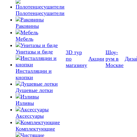
Полотенцесушители
Раковины
Мебель
Унитазы и биде
3D тур
Шоу-
по
Акции
рум в
Диза
магазину
Москве
Инсталляции и
кнопки
Душевые лотки
Изливы
Аксессуары
Комплектующие