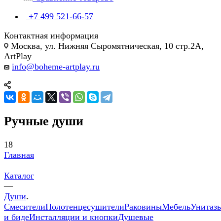
+7 499 521-66-57
Контактная информация
Москва, ул. Нижняя Сыромятническая, 10 стр.2А,
ArtPlay
info@boheme-artplay.ru
Ручные души
18
Главная
—
Каталог
—
Души
Смесители
Полотенцесушители
Раковины
Мебель
Унитаз
и биде
Инсталляции и кнопки
Душевые