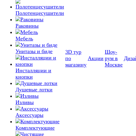
Полотенцесушители
Раковины
Мебель
Унитазы и биде
3D тур
Шоу-
по
Акции
рум в
Диза
магазину
Москве
Инсталляции и
кнопки
Душевые лотки
Изливы
Аксессуары
Комплектующие