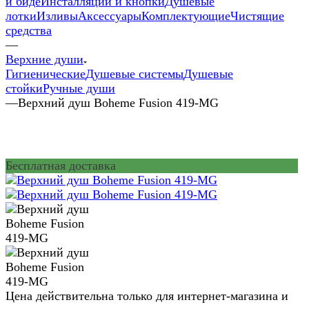
и биде
Инсталляции и кнопки
Душевые
лотки
Изливы
Аксессуары
Комплектующие
Чистящие
средства
—
Верхние души
Гигиенические
Душевые системы
Душевые
стойки
Ручные души
—
Верхний душ Boheme Fusion 419-MG
Бесплатная доставка
Цена действительна только для интернет-магазина и