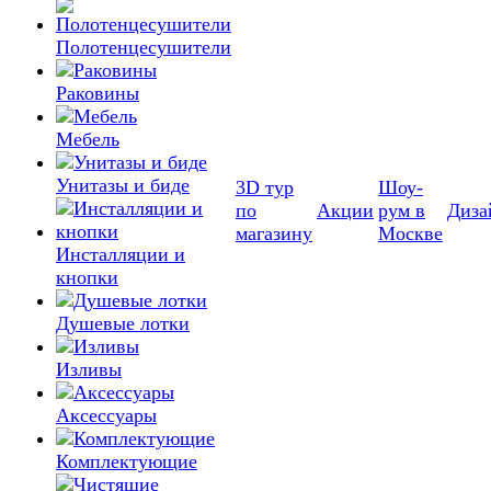
Полотенцесушители
Раковины
Мебель
Унитазы и биде
3D тур
Шоу-
по
Акции
рум в
Диза
магазину
Москве
Инсталляции и
кнопки
Душевые лотки
Изливы
Аксессуары
Комплектующие