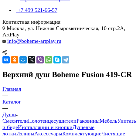
+7 499 521-66-57
Контактная информация
Москва, ул. Нижняя Сыромятническая, 10 стр.2А,
ArtPlay
info@boheme-artplay.ru
Верхний душ Boheme Fusion 419-CR
Главная
—
Каталог
—
Души
Смесители
Полотенцесушители
Раковины
Мебель
Унитаз
и биде
Инсталляции и кнопки
Душевые
лотки
Изливы
Аксессуары
Комплектующие
Чистящие