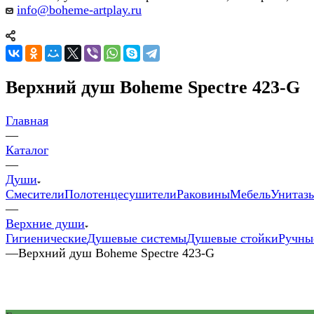
info@boheme-artplay.ru
Верхний душ Boheme Spectre 423-G
Главная
—
Каталог
—
Души
Смесители
Полотенцесушители
Раковины
Мебель
Унитазы
—
Верхние души
Гигиенические
Душевые системы
Душевые стойки
Ручны
—
Верхний душ Boheme Spectre 423-G