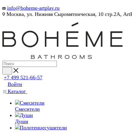
info@boheme-artplay.ru
Москва, ул. Нижняя Сыромятническая, 10 стр.2А, Art
+7 499 521-66-57
Войти
Каталог
Смесители
Души