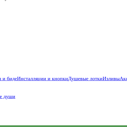
 и биде
Инсталляции и кнопки
Душевые лотки
Изливы
Ак
е души