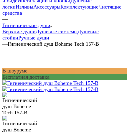
и биде
Инсталляции и кнопки
Душевые
лотки
Изливы
Аксессуары
Комплектующие
Чистящие
средства
—
Гигиенические души
Верхние души
Душевые системы
Душевые
стойки
Ручные души
—
Гигиенический душ Boheme Tech 157-B
В шоуруме
Бесплатная доставка