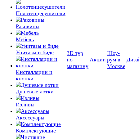
Полотенцесушители
Раковины
Мебель
Унитазы и биде
3D тур
Шоу-
по
Акции
рум в
Диза
магазину
Москве
Инсталляции и
кнопки
Душевые лотки
Изливы
Аксессуары
Комплектующие