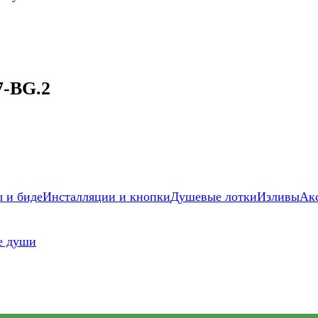
7-BG.2
 и биде
Инсталляции и кнопки
Душевые лотки
Изливы
Ак
е души