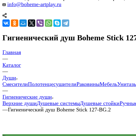
info@boheme-artplay.ru
Гигиенический душ Boheme Stick 12
Главная
—
Каталог
—
Души
Смесители
Полотенцесушители
Раковины
Мебель
Унитазы
—
Гигиенические души
Верхние души
Душевые системы
Душевые стойки
Ручны
—
Гигиенический душ Boheme Stick 127-BG.2