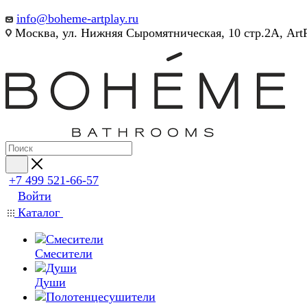
info@boheme-artplay.ru
Москва, ул. Нижняя Сыромятническая, 10 стр.2А, Art
+7 499 521-66-57
Войти
Каталог
Смесители
Души