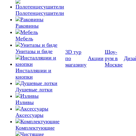
Полотенцесушители
Раковины
Мебель
Унитазы и биде
3D тур
Шоу-
по
Акции
рум в
Диза
магазину
Москве
Инсталляции и
кнопки
Душевые лотки
Изливы
Аксессуары
Комплектующие