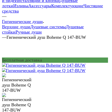
и биде
Инсталляции и кнопки
Душевые
лотки
Изливы
Аксессуары
Комплектующие
Чистящие
средства
—
Гигиенические души
Верхние души
Душевые системы
Душевые
стойки
Ручные души
—
Гигиенический душ Boheme Q 147-BUW
Бесплатная доставка