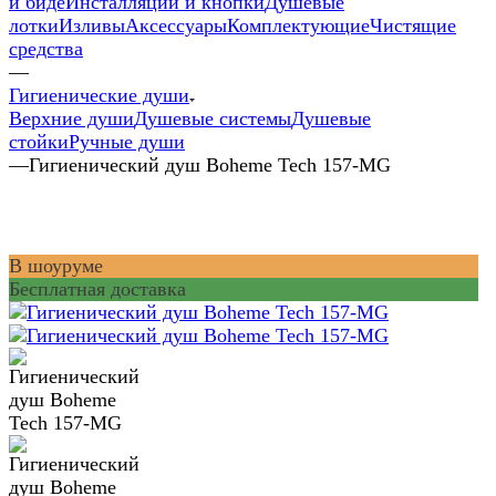
и биде
Инсталляции и кнопки
Душевые
лотки
Изливы
Аксессуары
Комплектующие
Чистящие
средства
—
Гигиенические души
Верхние души
Душевые системы
Душевые
стойки
Ручные души
—
Гигиенический душ Boheme Tech 157-MG
В шоуруме
Бесплатная доставка