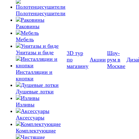
Полотенцесушители
Раковины
Мебель
Унитазы и биде
3D тур
Шоу-
по
Акции
рум в
Диза
магазину
Москве
Инсталляции и
кнопки
Душевые лотки
Изливы
Аксессуары
Комплектующие