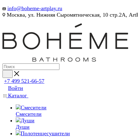
info@boheme-artplay.ru
Москва, ул. Нижняя Сыромятническая, 10 стр.2А, Art
+7 499 521-66-57
Войти
Каталог
Смесители
Души