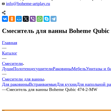
info@boheme-artplay.ru
Смеситель для ванны Boheme Qubic
Главная
—
Каталог
—
Смесители
Души
Полотенцесушители
Раковины
Мебель
Унитазы и б
—
Смесители для ванны
Для раковины
Встраиваемые
Для кухни
Для напольной р
—
Смеситель для ванны Boheme Qubic 474-2-MW