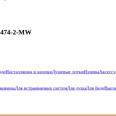
 474-2-MW
иде
Инсталляции и кнопки
Душевые лотки
Изливы
Аксессу
аковины
Для встраиваемых систем
Для душа
Для биде
Высо