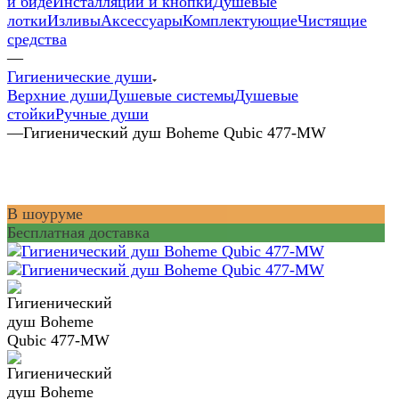
и биде
Инсталляции и кнопки
Душевые
лотки
Изливы
Аксессуары
Комплектующие
Чистящие
средства
—
Гигиенические души
Верхние души
Душевые системы
Душевые
стойки
Ручные души
—
Гигиенический душ Boheme Qubic 477-MW
В шоуруме
Бесплатная доставка