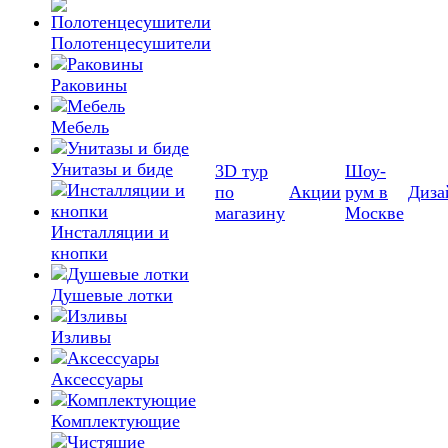
Полотенцесушители
Раковины
Мебель
Унитазы и биде
3D тур
Шоу-
по
Акции
рум в
Диза
магазину
Москве
Инсталляции и
кнопки
Душевые лотки
Изливы
Аксессуары
Комплектующие