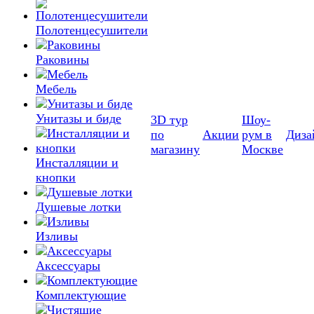
Полотенцесушители
Раковины
Мебель
Унитазы и биде
3D тур
Шоу-
по
Акции
рум в
Диза
магазину
Москве
Инсталляции и
кнопки
Душевые лотки
Изливы
Аксессуары
Комплектующие