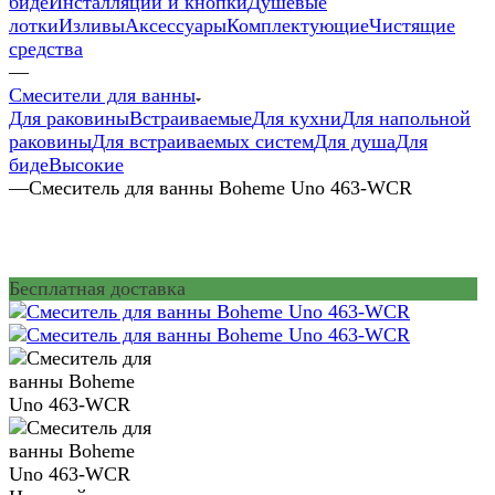
биде
Инсталляции и кнопки
Душевые
лотки
Изливы
Аксессуары
Комплектующие
Чистящие
средства
—
Смесители для ванны
Для раковины
Встраиваемые
Для кухни
Для напольной
раковины
Для встраиваемых систем
Для душа
Для
биде
Высокие
—
Смеситель для ванны Boheme Uno 463-WCR
Бесплатная доставка