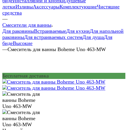
биде
Инсталляции и кнопки
Душевые
лотки
Изливы
Аксессуары
Комплектующие
Чистящие
средства
—
Смесители для ванны
Для раковины
Встраиваемые
Для кухни
Для напольной
раковины
Для встраиваемых систем
Для душа
Для
биде
Высокие
—
Смеситель для ванны Boheme Uno 463-MW
Бесплатная доставка