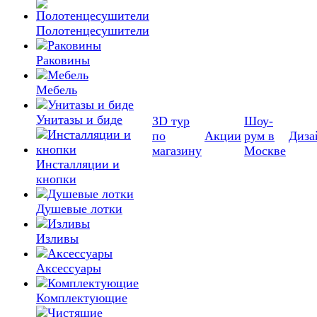
Полотенцесушители
Раковины
Мебель
Унитазы и биде
3D тур
Шоу-
по
Акции
рум в
Диза
магазину
Москве
Инсталляции и
кнопки
Душевые лотки
Изливы
Аксессуары
Комплектующие