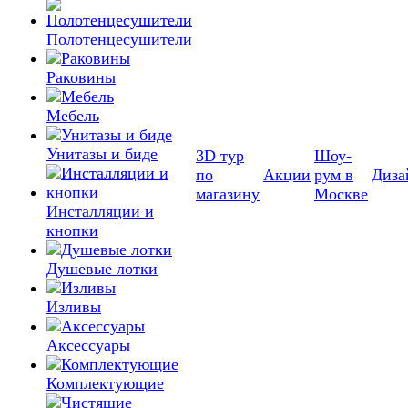
Полотенцесушители
Раковины
Мебель
Унитазы и биде
3D тур
Шоу-
по
Акции
рум в
Диза
магазину
Москве
Инсталляции и
кнопки
Душевые лотки
Изливы
Аксессуары
Комплектующие