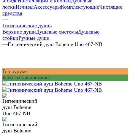
и биде
Инсталляции и кнопки
Душевые
лотки
Изливы
Аксессуары
Комплектующие
Чистящие
средства
—
Гигиенические души
Верхние души
Душевые системы
Душевые
стойки
Ручные души
—
Гигиенический душ Boheme Uno 467-NB
В шоуруме
Бесплатная доставка