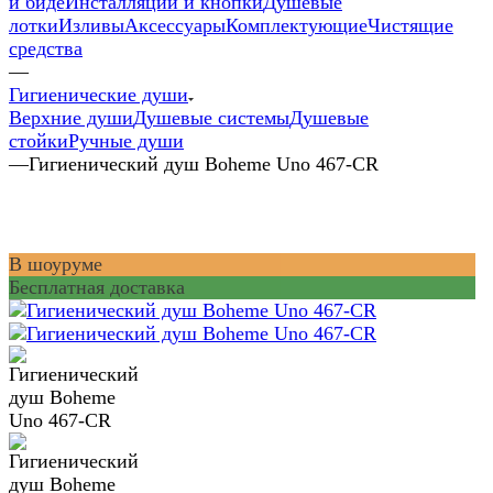
и биде
Инсталляции и кнопки
Душевые
лотки
Изливы
Аксессуары
Комплектующие
Чистящие
средства
—
Гигиенические души
Верхние души
Душевые системы
Душевые
стойки
Ручные души
—
Гигиенический душ Boheme Uno 467-CR
В шоуруме
Бесплатная доставка