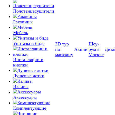
Полотенцесушители
Раковины
Мебель
Унитазы и биде
3D тур
Шоу-
по
Акции
рум в
Диза
магазину
Москве
Инсталляции и
кнопки
Душевые лотки
Изливы
Аксессуары
Комплектующие