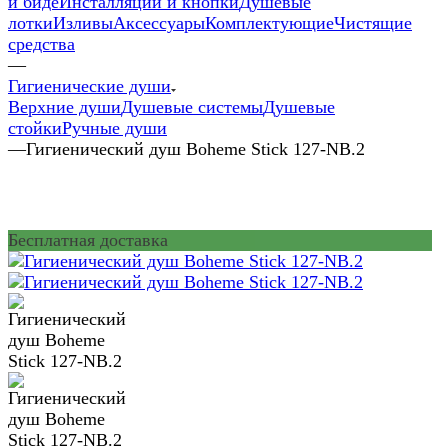
и биде
Инсталляции и кнопки
Душевые
лотки
Изливы
Аксессуары
Комплектующие
Чистящие
средства
—
Гигиенические души
Верхние души
Душевые системы
Душевые
стойки
Ручные души
—
Гигиенический душ Boheme Stick 127-NB.2
Бесплатная доставка