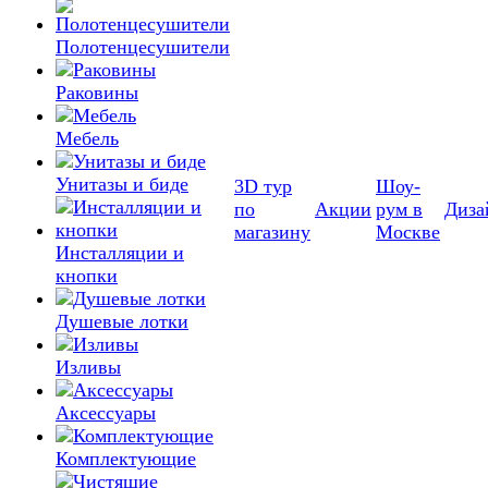
Полотенцесушители
Раковины
Мебель
Унитазы и биде
3D тур
Шоу-
по
Акции
рум в
Диза
магазину
Москве
Инсталляции и
кнопки
Душевые лотки
Изливы
Аксессуары
Комплектующие