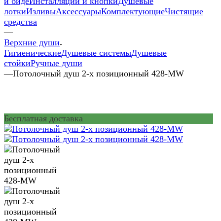
и биде
Инсталляции и кнопки
Душевые
лотки
Изливы
Аксессуары
Комплектующие
Чистящие
средства
—
Верхние души
Гигиенические
Душевые системы
Душевые
стойки
Ручные души
—
Потолочный душ 2-х позиционный 428-MW
Бесплатная доставка