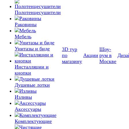
Полотенцесушители
Раковины
Мебель
Унитазы и биде
3D тур
Шоу-
по
Акции
рум в
Диза
магазину
Москве
Инсталляции и
кнопки
Душевые лотки
Изливы
Аксессуары
Комплектующие