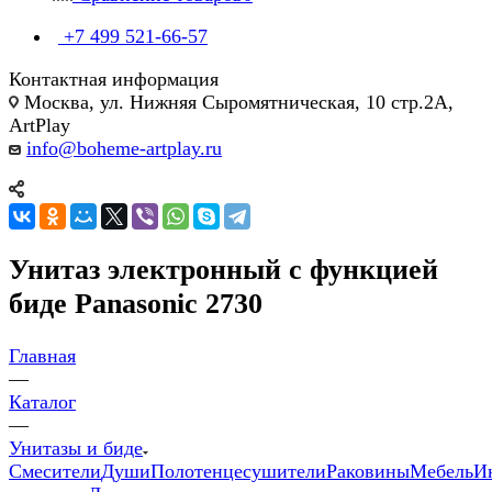
+7 499 521-66-57
Контактная информация
Москва, ул. Нижняя Сыромятническая, 10 стр.2А,
ArtPlay
info@boheme-artplay.ru
Унитаз электронный с функцией
биде Panasonic 2730
Главная
—
Каталог
—
Унитазы и биде
Смесители
Души
Полотенцесушители
Раковины
Мебель
И