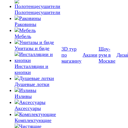
Полотенцесушители
Раковины
Мебель
Унитазы и биде
3D тур
Шоу-
по
Акции
рум в
Диза
магазину
Москве
Инсталляции и
кнопки
Душевые лотки
Изливы
Аксессуары
Комплектующие