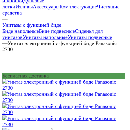
и кнопки
Душевые
лотки
Изливы
Аксессуары
Комплектующие
Чистящие
средства
—
Унитазы с функцией биде
Биде напольные
Биде подвесные
Сиденья для
унитазов
Унитазы напольные
Унитазы подвесные
—
Унитаз электронный с функцией биде Panasonic
2730
Бесплатная доставка