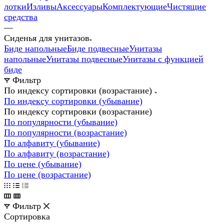
лотки
Изливы
Аксессуары
Комплектующие
Чистящие
средства
—
Сиденья для унитазов
Биде напольные
Биде подвесные
Унитазы
напольные
Унитазы подвесные
Унитазы с функцией
биде
Фильтр
По индексу сортировки (возрастание)
По индексу сортировки (убывание)
По индексу сортировки (возрастание)
По популярности (убывание)
По популярности (возрастание)
По алфавиту (убывание)
По алфавиту (возрастание)
По цене (убывание)
По цене (возрастание)
Фильтр
Сортировка