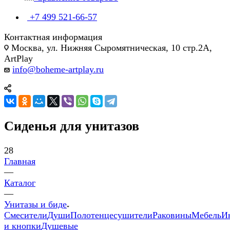
+7 499 521-66-57
Контактная информация
Москва, ул. Нижняя Сыромятническая, 10 стр.2А,
ArtPlay
info@boheme-artplay.ru
Сиденья для унитазов
28
Главная
—
Каталог
—
Унитазы и биде
Смесители
Души
Полотенцесушители
Раковины
Мебель
И
и кнопки
Душевые