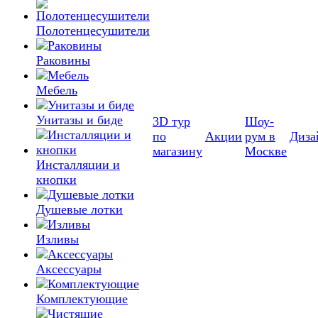
Полотенцесушители
Раковины
Мебель
Унитазы и биде
3D тур
Шоу-
по
Акции
рум в
Диза
магазину
Москве
Инсталляции и
кнопки
Душевые лотки
Изливы
Аксессуары
Комплектующие