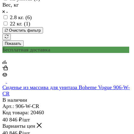
Вес, кг
2.8 кг. (
6
)
22 кг. (
1
)
Очистить фильтр
Показать
Бесплатная доставка
Сиденье из массива для унитаза Boheme Vogue 906-W-
CR
В наличии
Арт.: 906-W-CR
Код товара: 20460
40 846
₽
/шт
Варианты цен
40 846
₽
/шт