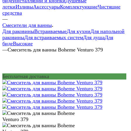
биде
Инсталляции и кнопки
Душевые
лотки
Изливы
Аксессуары
Комплектующие
Чистящие
средства
—
Смесители для ванны
Для раковины
Встраиваемые
Для кухни
Для напольной
раковины
Для встраиваемых систем
Для душа
Для
биде
Высокие
—
Смеситель для ванны Boheme Venturo 379
Бесплатная доставка