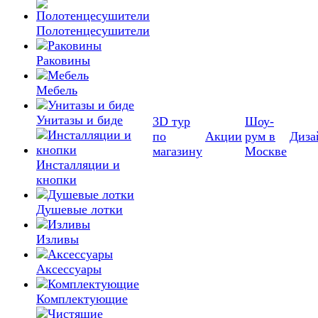
Полотенцесушители
Раковины
Мебель
Унитазы и биде
3D тур
Шоу-
по
Акции
рум в
Диза
магазину
Москве
Инсталляции и
кнопки
Душевые лотки
Изливы
Аксессуары
Комплектующие