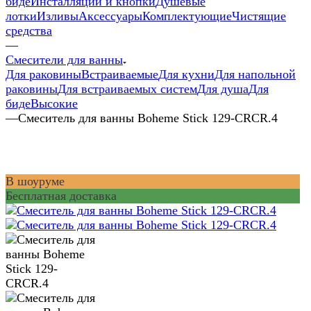
биде
Инсталляции и кнопки
Душевые
лотки
Изливы
Аксессуары
Комплектующие
Чистящие
средства
—
Смесители для ванны
Для раковины
Встраиваемые
Для кухни
Для напольной
раковины
Для встраиваемых систем
Для душа
Для
биде
Высокие
—
Смеситель для ванны Boheme Stick 129-CRCR.4
В шоуруме
Бесплатная доставка