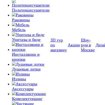
Полотенцесушители
Раковины
Мебель
Унитазы и биде
3D тур
Шоу-
по
Акции
рум в
Диза
магазину
Москве
Инсталляции и
кнопки
Душевые лотки
Изливы
Аксессуары
Комплектующие