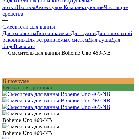
биде
Инсталляции и кнопки
Душевые
лотки
Изливы
Аксессуары
Комплектующие
Чистящие
средства
—
Смесители для ванны
Для раковины
Встраиваемые
Для кухни
Для напольной
раковины
Для встраиваемых систем
Для душа
Для
биде
Высокие
—
Смеситель для ванны Boheme Uno 469-NB
В шоуруме
Бесплатная доставка