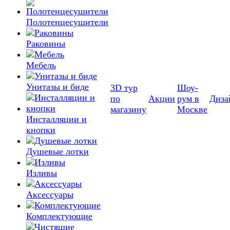
Полотенцесушители
Раковины
Мебель
Унитазы и биде
3D тур
Шоу-
по
Акции
рум в
Диза
магазину
Москве
Инсталляции и
кнопки
Душевые лотки
Изливы
Аксессуары
Комплектующие