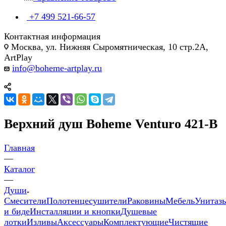
+7 499 521-66-57
Контактная информация
Москва, ул. Нижняя Сыромятническая, 10 стр.2А,
ArtPlay
info@boheme-artplay.ru
Верхний душ Boheme Venturo 421-B
Главная
—
Каталог
—
Души
Смесители
Полотенцесушители
Раковины
Мебель
Унитаз
и биде
Инсталляции и кнопки
Душевые
лотки
Изливы
Аксессуары
Комплектующие
Чистящие