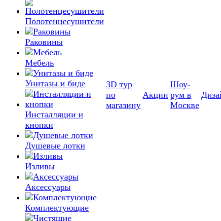
Полотенцесушители
Раковины
Мебель
Унитазы и биде
3D тур
Шоу-
по
Акции
рум в
Диза
магазину
Москве
Инсталляции и
кнопки
Душевые лотки
Изливы
Аксессуары
Комплектующие