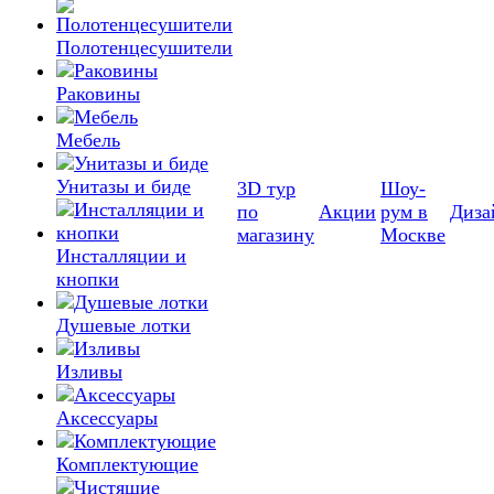
Полотенцесушители
Раковины
Мебель
Унитазы и биде
3D тур
Шоу-
по
Акции
рум в
Диза
магазину
Москве
Инсталляции и
кнопки
Душевые лотки
Изливы
Аксессуары
Комплектующие