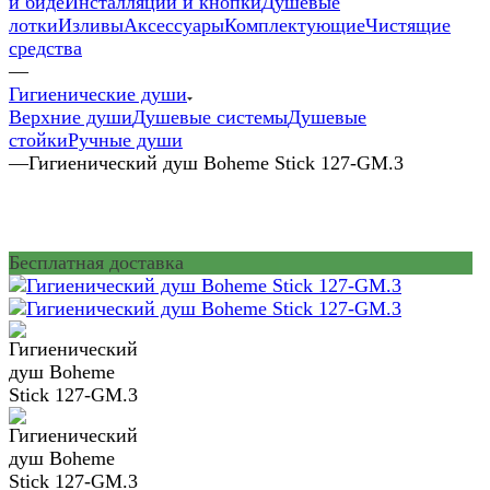
и биде
Инсталляции и кнопки
Душевые
лотки
Изливы
Аксессуары
Комплектующие
Чистящие
средства
—
Гигиенические души
Верхние души
Душевые системы
Душевые
стойки
Ручные души
—
Гигиенический душ Boheme Stick 127-GM.3
Бесплатная доставка