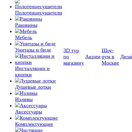
Полотенцесушители
Раковины
Мебель
Унитазы и биде
3D тур
Шоу-
по
Акции
рум в
Диза
магазину
Москве
Инсталляции и
кнопки
Душевые лотки
Изливы
Аксессуары
Комплектующие