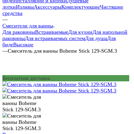
биде
Инсталляции и кнопки
Душевые
лотки
Изливы
Аксессуары
Комплектующие
Чистящие
средства
—
Смесители для ванны
Для раковины
Встраиваемые
Для кухни
Для напольной
раковины
Для встраиваемых систем
Для душа
Для
биде
Высокие
—
Смеситель для ванны Boheme Stick 129-SGM.3
Бесплатная доставка