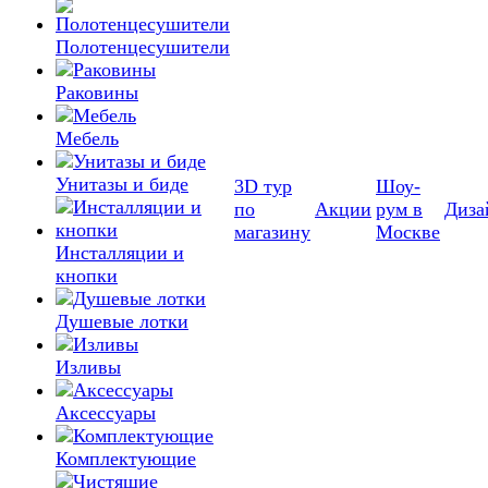
Полотенцесушители
Раковины
Мебель
Унитазы и биде
3D тур
Шоу-
по
Акции
рум в
Диза
магазину
Москве
Инсталляции и
кнопки
Душевые лотки
Изливы
Аксессуары
Комплектующие