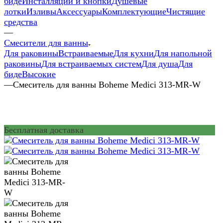
биде
Инсталляции и кнопки
Душевые
лотки
Изливы
Аксессуары
Комплектующие
Чистящие
средства
—
Смесители для ванны
Для раковины
Встраиваемые
Для кухни
Для напольной
раковины
Для встраиваемых систем
Для душа
Для
биде
Высокие
—
Смеситель для ванны Boheme Medici 313-MR-W
Бесплатная доставка