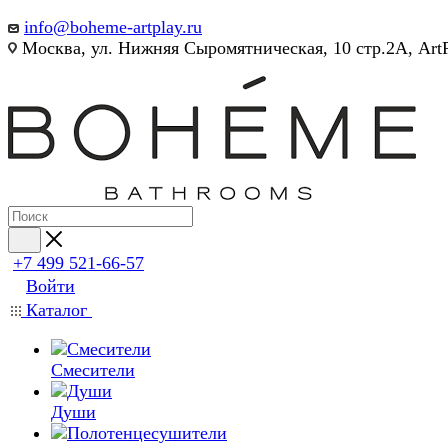
info@boheme-artplay.ru
Москва, ул. Нижняя Сыромятническая, 10 стр.2А, Art
+7 499 521-66-57
Войти
Каталог
Смесители
Души