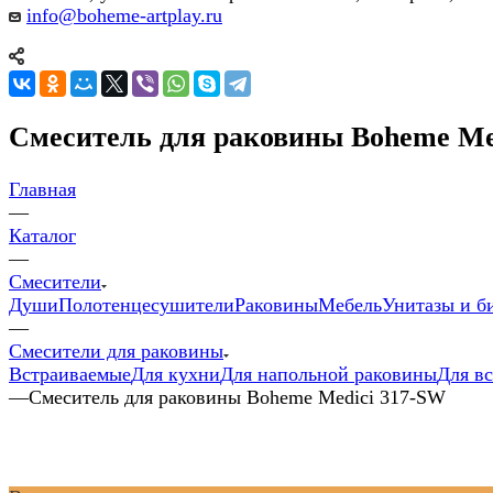
info@boheme-artplay.ru
Смеситель для раковины Boheme Me
Главная
—
Каталог
—
Смесители
Души
Полотенцесушители
Раковины
Мебель
Унитазы и б
—
Смесители для раковины
Встраиваемые
Для кухни
Для напольной раковины
Для в
—
Смеситель для раковины Boheme Medici 317-SW