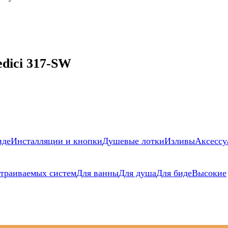
dici 317-SW
иде
Инсталляции и кнопки
Душевые лотки
Изливы
Аксессу
страиваемых систем
Для ванны
Для душа
Для биде
Высокие