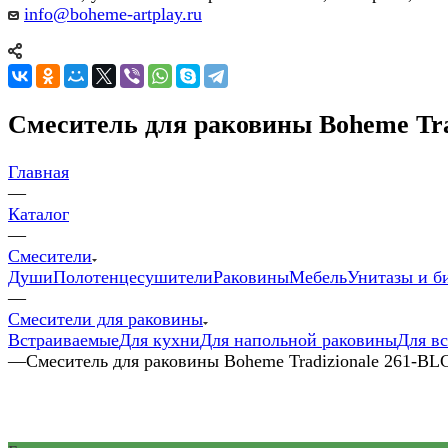
info@boheme-artplay.ru
Смеситель для раковины Boheme Tra
Главная
—
Каталог
—
Смесители
Души
Полотенцесушители
Раковины
Мебель
Унитазы и б
—
Смесители для раковины
Встраиваемые
Для кухни
Для напольной раковины
Для в
—
Смеситель для раковины Boheme Tradizionale 261-BL