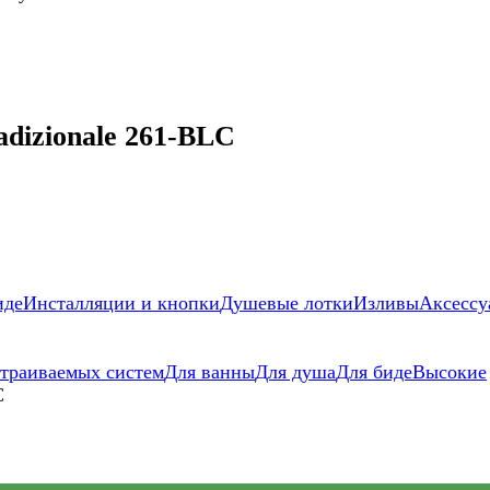
dizionale 261-BLС
иде
Инсталляции и кнопки
Душевые лотки
Изливы
Аксессу
страиваемых систем
Для ванны
Для душа
Для биде
Высокие
С