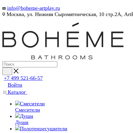
info@boheme-artplay.ru
Москва, ул. Нижняя Сыромятническая, 10 стр.2А, Art
+7 499 521-66-57
Войти
Каталог
Смесители
Души