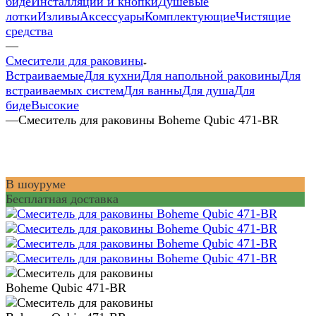
биде
Инсталляции и кнопки
Душевые
лотки
Изливы
Аксессуары
Комплектующие
Чистящие
средства
—
Смесители для раковины
Встраиваемые
Для кухни
Для напольной раковины
Для
встраиваемых систем
Для ванны
Для душа
Для
биде
Высокие
—
Смеситель для раковины Boheme Qubic 471-BR
В шоуруме
Бесплатная доставка