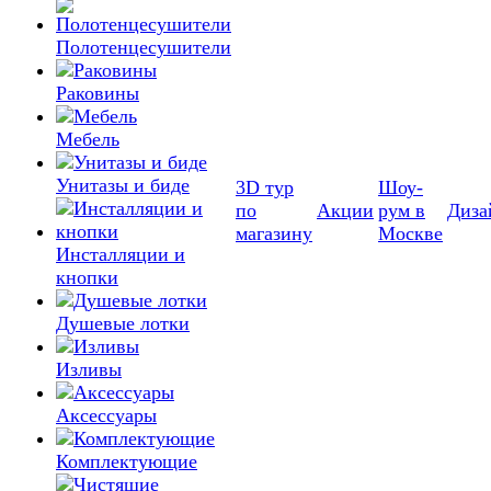
Полотенцесушители
Раковины
Мебель
Унитазы и биде
3D тур
Шоу-
по
Акции
рум в
Диза
магазину
Москве
Инсталляции и
кнопки
Душевые лотки
Изливы
Аксессуары
Комплектующие