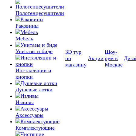
Полотенцесушители
Раковины
Мебель
Унитазы и биде
3D тур
Шоу-
по
Акции
рум в
Диза
магазину
Москве
Инсталляции и
кнопки
Душевые лотки
Изливы
Аксессуары
Комплектующие