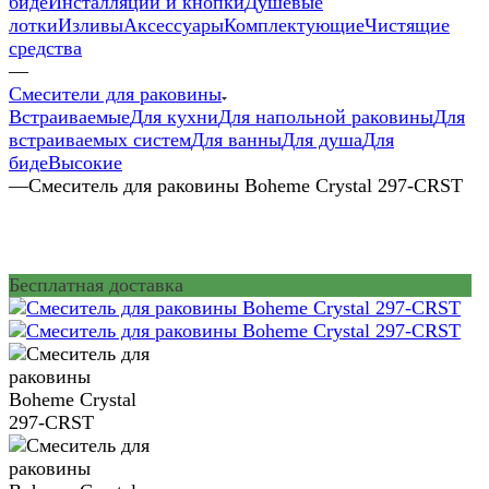
биде
Инсталляции и кнопки
Душевые
лотки
Изливы
Аксессуары
Комплектующие
Чистящие
средства
—
Смесители для раковины
Встраиваемые
Для кухни
Для напольной раковины
Для
встраиваемых систем
Для ванны
Для душа
Для
биде
Высокие
—
Смеситель для раковины Boheme Crystal 297-CRST
Бесплатная доставка