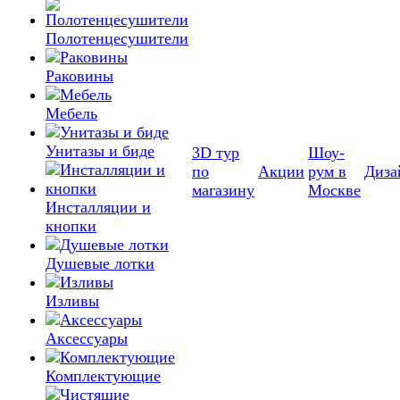
Полотенцесушители
Раковины
Мебель
Унитазы и биде
3D тур
Шоу-
по
Акции
рум в
Диза
магазину
Москве
Инсталляции и
кнопки
Душевые лотки
Изливы
Аксессуары
Комплектующие