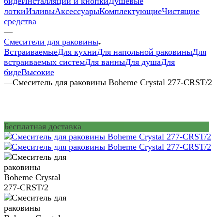
биде
Инсталляции и кнопки
Душевые
лотки
Изливы
Аксессуары
Комплектующие
Чистящие
средства
—
Смесители для раковины
Встраиваемые
Для кухни
Для напольной раковины
Для
встраиваемых систем
Для ванны
Для душа
Для
биде
Высокие
—
Смеситель для раковины Boheme Crystal 277-CRST/2
Бесплатная доставка