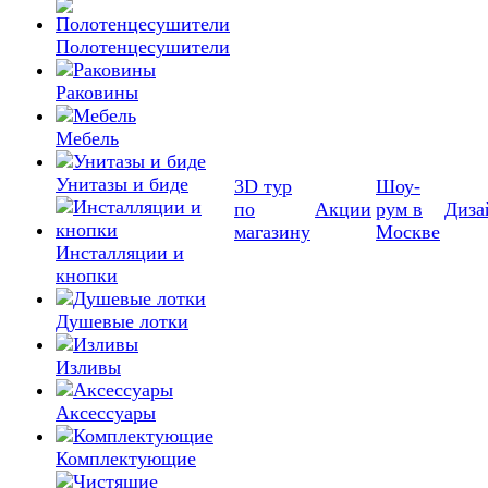
Полотенцесушители
Раковины
Мебель
Унитазы и биде
3D тур
Шоу-
по
Акции
рум в
Диза
магазину
Москве
Инсталляции и
кнопки
Душевые лотки
Изливы
Аксессуары
Комплектующие