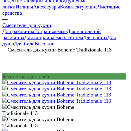
биде
Инсталляции и кнопки
Душевые
лотки
Изливы
Аксессуары
Комплектующие
Чистящие
средства
—
Смесители для кухни
Для раковины
Встраиваемые
Для напольной
раковины
Для встраиваемых систем
Для ванны
Для
душа
Для биде
Высокие
—
Смеситель для кухни Boheme Tradizionale 113
Бесплатная доставка