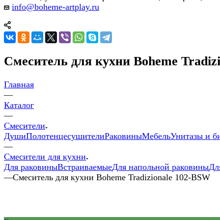
info@boheme-artplay.ru
Смеситель для кухни Boheme Tradiz
Главная
—
Каталог
—
Смесители
Души
Полотенцесушители
Раковины
Мебель
Унитазы и б
—
Смесители для кухни
Для раковины
Встраиваемые
Для напольной раковины
Дл
—
Смеситель для кухни Boheme Tradizionale 102-BSW