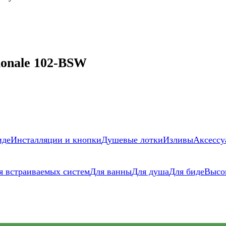
ionale 102-BSW
иде
Инсталляции и кнопки
Душевые лотки
Изливы
Аксессу
я встраиваемых систем
Для ванны
Для душа
Для биде
Высо