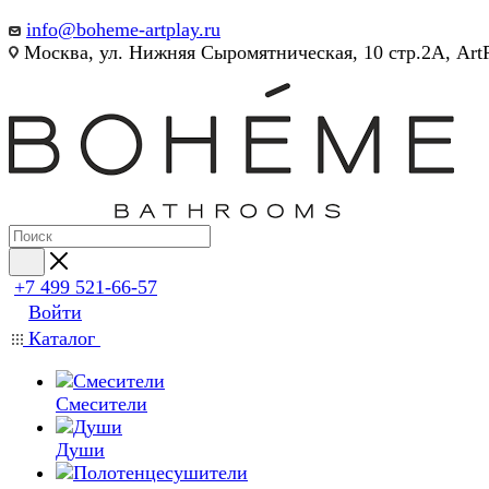
info@boheme-artplay.ru
Москва, ул. Нижняя Сыромятническая, 10 стр.2А, Art
+7 499 521-66-57
Войти
Каталог
Смесители
Души