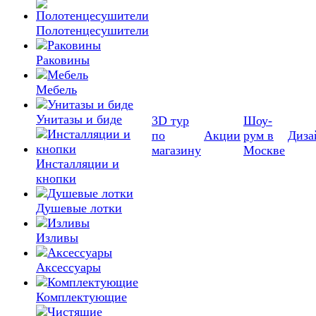
Полотенцесушители
Раковины
Мебель
Унитазы и биде
3D тур
Шоу-
по
Акции
рум в
Диза
магазину
Москве
Инсталляции и
кнопки
Душевые лотки
Изливы
Аксессуары
Комплектующие