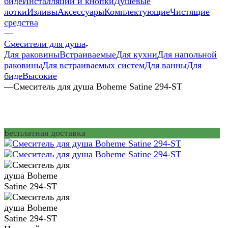
биде
Инсталляции и кнопки
Душевые
лотки
Изливы
Аксессуары
Комплектующие
Чистящие
средства
—
Смесители для душа
Для раковины
Встраиваемые
Для кухни
Для напольной
раковины
Для встраиваемых систем
Для ванны
Для
биде
Высокие
—
Смеситель для душа Boheme Satine 294-ST
Бесплатная доставка