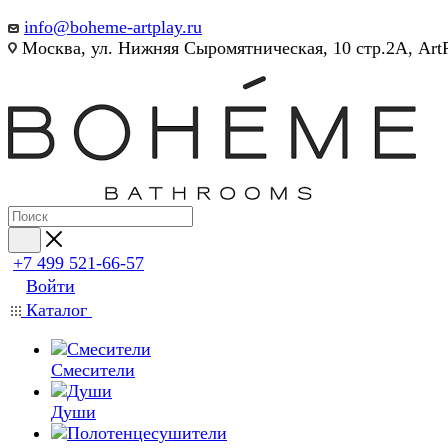
info@boheme-artplay.ru
Москва, ул. Нижняя Сыромятническая, 10 стр.2А, Art
+7 499 521-66-57
Войти
Каталог
Смесители
Души