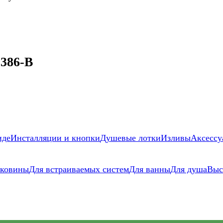
 386-B
иде
Инсталляции и кнопки
Душевые лотки
Изливы
Аксессу
аковины
Для встраиваемых систем
Для ванны
Для душа
Выс