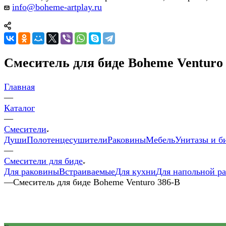
info@boheme-artplay.ru
Смеситель для биде Boheme Venturo
Главная
—
Каталог
—
Смесители
Души
Полотенцесушители
Раковины
Мебель
Унитазы и б
—
Смесители для биде
Для раковины
Встраиваемые
Для кухни
Для напольной р
—
Смеситель для биде Boheme Venturo 386-B