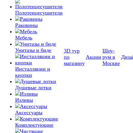
Полотенцесушители
Раковины
Мебель
Унитазы и биде
3D тур
Шоу-
по
Акции
рум в
Диза
магазину
Москве
Инсталляции и
кнопки
Душевые лотки
Изливы
Аксессуары
Комплектующие