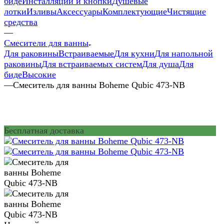
биде
Инсталляции и кнопки
Душевые
лотки
Изливы
Аксессуары
Комплектующие
Чистящие
средства
—
Смесители для ванны
Для раковины
Встраиваемые
Для кухни
Для напольной
раковины
Для встраиваемых систем
Для душа
Для
биде
Высокие
—
Смеситель для ванны Boheme Qubic 473-NB
Бесплатная доставка