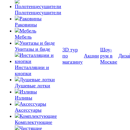
Полотенцесушители
Раковины
Мебель
Унитазы и биде
3D тур
Шоу-
по
Акции
рум в
Диза
магазину
Москве
Инсталляции и
кнопки
Душевые лотки
Изливы
Аксессуары
Комплектующие