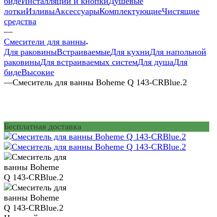
биде
Инсталляции и кнопки
Душевые
лотки
Изливы
Аксессуары
Комплектующие
Чистящие
средства
—
Смесители для ванны
Для раковины
Встраиваемые
Для кухни
Для напольной
раковины
Для встраиваемых систем
Для душа
Для
биде
Высокие
—
Смеситель для ванны Boheme Q 143-CRBlue.2
Бесплатная доставка