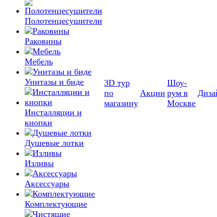
Полотенцесушители
Раковины
Мебель
Унитазы и биде
3D тур
Шоу-
по
Акции
рум в
Диза
магазину
Москве
Инсталляции и
кнопки
Душевые лотки
Изливы
Аксессуары
Комплектующие