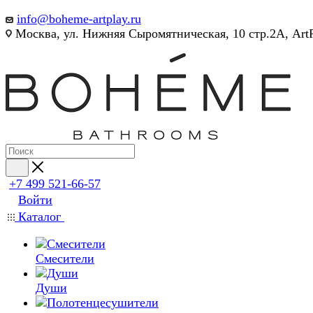
info@boheme-artplay.ru
Москва, ул. Нижняя Сыромятническая, 10 стр.2А, Art
+7 499 521-66-57
Войти
Каталог
Смесители
Души