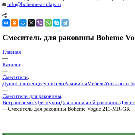
info@boheme-artplay.ru
Смеситель для раковины Boheme V
Главная
—
Каталог
—
Смесители
Души
Полотенцесушители
Раковины
Мебель
Унитазы и б
—
Смесители для раковины
Встраиваемые
Для кухни
Для напольной раковины
Для в
—
Смеситель для раковины Boheme Vogue 211-MR-GR