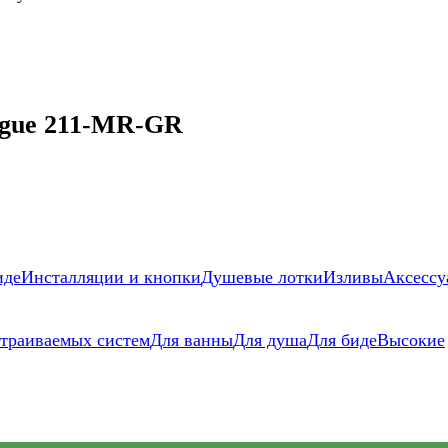
ogue 211-MR-GR
иде
Инсталляции и кнопки
Душевые лотки
Изливы
Аксессу
страиваемых систем
Для ванны
Для душа
Для биде
Высокие