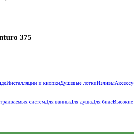
turo 375
иде
Инсталляции и кнопки
Душевые лотки
Изливы
Аксессу
страиваемых систем
Для ванны
Для душа
Для биде
Высокие