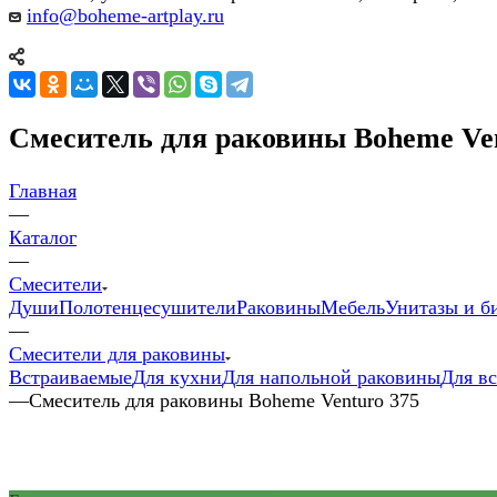
info@boheme-artplay.ru
Смеситель для раковины Boheme Ven
Главная
—
Каталог
—
Смесители
Души
Полотенцесушители
Раковины
Мебель
Унитазы и б
—
Смесители для раковины
Встраиваемые
Для кухни
Для напольной раковины
Для в
—
Смеситель для раковины Boheme Venturo 375