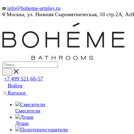
info@boheme-artplay.ru
Москва, ул. Нижняя Сыромятническая, 10 стр.2А, Art
+7 499 521-66-57
Войти
Каталог
Смесители
Души