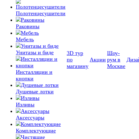
Полотенцесушители
Раковины
Мебель
Унитазы и биде
3D тур
Шоу-
по
Акции
рум в
Диза
магазину
Москве
Инсталляции и
кнопки
Душевые лотки
Изливы
Аксессуары
Комплектующие