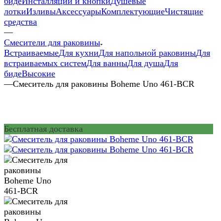
биде
Инсталляции и кнопки
Душевые
лотки
Изливы
Аксессуары
Комплектующие
Чистящие
средства
—
Смесители для раковины
Встраиваемые
Для кухни
Для напольной раковины
Для
встраиваемых систем
Для ванны
Для душа
Для
биде
Высокие
—
Смеситель для раковины Boheme Uno 461-BCR
Бесплатная доставка