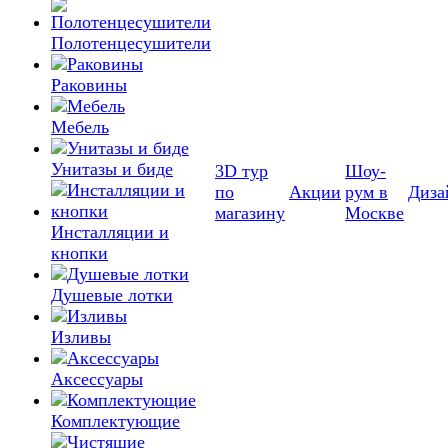
Полотенцесушители
Раковины
Мебель
Унитазы и биде
3D тур
Шоу-
по
Акции
рум в
Диза
магазину
Москве
Инсталляции и
кнопки
Душевые лотки
Изливы
Аксессуары
Комплектующие