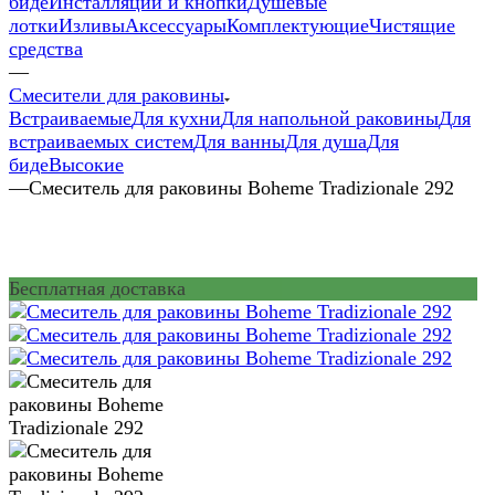
биде
Инсталляции и кнопки
Душевые
лотки
Изливы
Аксессуары
Комплектующие
Чистящие
средства
—
Смесители для раковины
Встраиваемые
Для кухни
Для напольной раковины
Для
встраиваемых систем
Для ванны
Для душа
Для
биде
Высокие
—
Смеситель для раковины Boheme Tradizionale 292
Бесплатная доставка