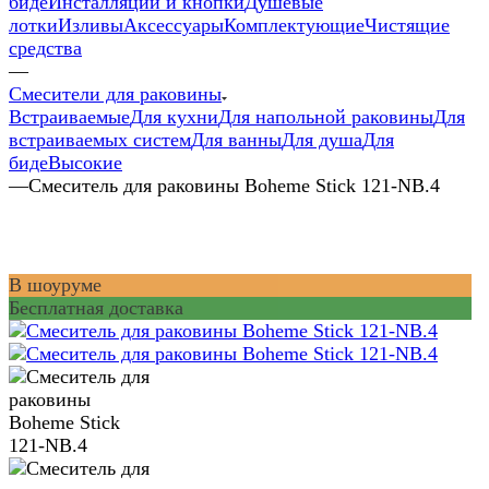
биде
Инсталляции и кнопки
Душевые
лотки
Изливы
Аксессуары
Комплектующие
Чистящие
средства
—
Смесители для раковины
Встраиваемые
Для кухни
Для напольной раковины
Для
встраиваемых систем
Для ванны
Для душа
Для
биде
Высокие
—
Смеситель для раковины Boheme Stick 121-NB.4
В шоуруме
Бесплатная доставка