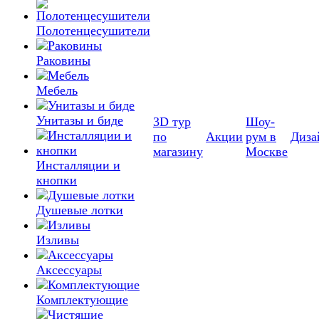
Полотенцесушители
Раковины
Мебель
Унитазы и биде
3D тур
Шоу-
по
Акции
рум в
Диза
магазину
Москве
Инсталляции и
кнопки
Душевые лотки
Изливы
Аксессуары
Комплектующие