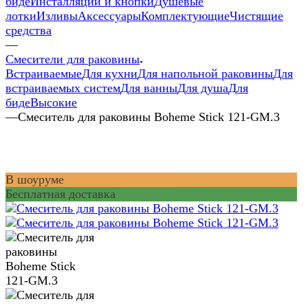
биде
Инсталляции и кнопки
Душевые
лотки
Изливы
Аксессуары
Комплектующие
Чистящие
средства
—
Смесители для раковины
Встраиваемые
Для кухни
Для напольной раковины
Для
встраиваемых систем
Для ванны
Для душа
Для
биде
Высокие
—
Смеситель для раковины Boheme Stick 121-GM.3
В шоуруме
Бесплатная доставка