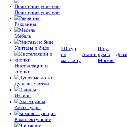
Полотенцесушители
Раковины
Мебель
Унитазы и биде
3D тур
Шоу-
по
Акции
рум в
Диза
магазину
Москве
Инсталляции и
кнопки
Душевые лотки
Изливы
Аксессуары
Комплектующие