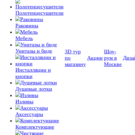
Полотенцесушители
Раковины
Мебель
Унитазы и биде
3D тур
Шоу-
по
Акции
рум в
Диза
магазину
Москве
Инсталляции и
кнопки
Душевые лотки
Изливы
Аксессуары
Комплектующие