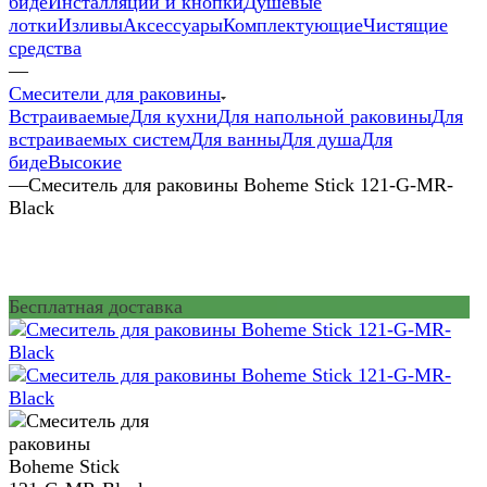
биде
Инсталляции и кнопки
Душевые
лотки
Изливы
Аксессуары
Комплектующие
Чистящие
средства
—
Смесители для раковины
Встраиваемые
Для кухни
Для напольной раковины
Для
встраиваемых систем
Для ванны
Для душа
Для
биде
Высокие
—
Смеситель для раковины Boheme Stick 121-G-MR-
Black
Бесплатная доставка