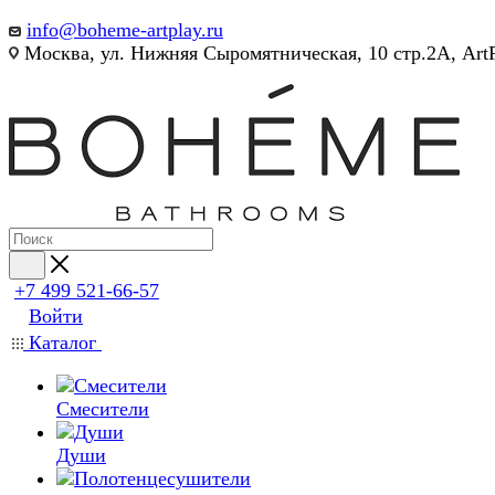
info@boheme-artplay.ru
Москва, ул. Нижняя Сыромятническая, 10 стр.2А, Art
+7 499 521-66-57
Войти
Каталог
Смесители
Души