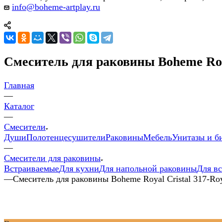
info@boheme-artplay.ru
Смеситель для раковины Boheme Roya
Главная
—
Каталог
—
Смесители
Души
Полотенцесушители
Раковины
Мебель
Унитазы и б
—
Смесители для раковины
Встраиваемые
Для кухни
Для напольной раковины
Для в
—
Смеситель для раковины Boheme Royal Cristal 317-Ro