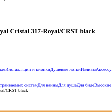
l Cristal 317-Royal/CRST black
иде
Инсталляции и кнопки
Душевые лотки
Изливы
Аксессу
страиваемых систем
Для ванны
Для душа
Для биде
Высокие
yal/CRST black