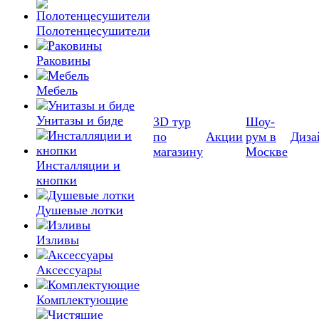
Полотенцесушители
Раковины
Мебель
Унитазы и биде
3D тур
Шоу-
по
Акции
рум в
Диза
магазину
Москве
Инсталляции и
кнопки
Душевые лотки
Изливы
Аксессуары
Комплектующие