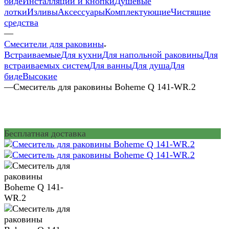
биде
Инсталляции и кнопки
Душевые
лотки
Изливы
Аксессуары
Комплектующие
Чистящие
средства
—
Смесители для раковины
Встраиваемые
Для кухни
Для напольной раковины
Для
встраиваемых систем
Для ванны
Для душа
Для
биде
Высокие
—
Смеситель для раковины Boheme Q 141-WR.2
Бесплатная доставка